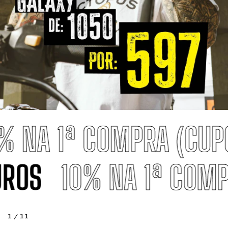
 NA 1ª COMPRA (CUP
JUROS
10% NA 1ª COM
1
/
11