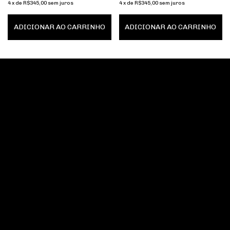
MAGNO-X
4
x
de
R$345,00
sem juros
4
x
de
R$345,00
sem juros
ADICIONAR AO CARRINHO
ADICIONAR AO CARRINHO