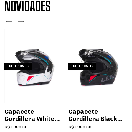
NOVIDADES
FRETE GRÁTIS
FRETE GRÁTIS
Capacete
Capacete
Cordillera White
Cordillera Black
Red Blue
Red Blue
1 / 3
R$1.380,00
R$1.380,00