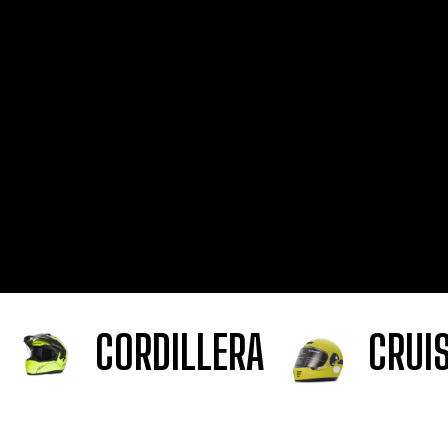
CORDILLERA
CRUI