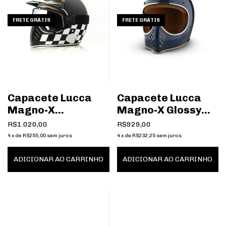
FRETE GRÁTIS
FRETE GRÁTIS
Capacete Lucca
Capacete Lucca
Magno-X
Magno-X Glossy
Checkered
Midnight Blue
R$1.020,00
R$929,00
4
x
de
R$255,00
sem juros
4
x
de
R$232,25
sem juros
ADICIONAR AO CARRINHO
ADICIONAR AO CARRINHO