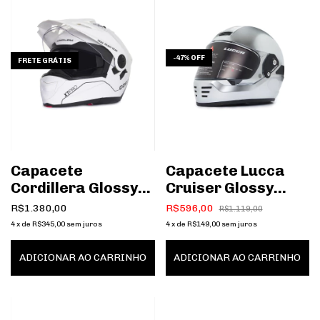
-
47
%
OFF
FRETE GRÁTIS
Capacete
Capacete Lucca
Cordillera Glossy
Cruiser Glossy
White
Chrome
R$1.380,00
R$596,00
R$1.119,00
4
x
de
R$345,00
sem juros
4
x
de
R$149,00
sem juros
ADICIONAR AO CARRINHO
ADICIONAR AO CARRINHO