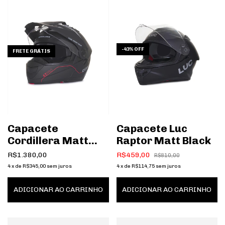
-
43
%
OFF
FRETE GRÁTIS
Capacete
Capacete Luc
Cordillera Matt
Raptor Matt Black
Black Line Red
R$1.380,00
R$459,00
R$810,00
4
x
de
R$345,00
sem juros
4
x
de
R$114,75
sem juros
ADICIONAR AO CARRINHO
ADICIONAR AO CARRINHO