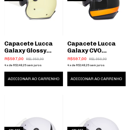
Capacete Lucca
Capacete Lucca
Galaxy Glossy
Galaxy CVO
Cream
Black/Orange/Silve
R$597,00
R$597,00
R$1.050,00
R$1.050,00
4
x
de
R$149,25
sem juros
4
x
de
R$149,25
sem juros
ADICIONAR AO CARRINHO
ADICIONAR AO CARRINHO