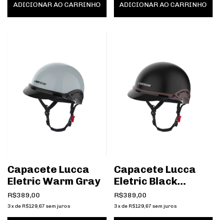
ADICIONAR AO CARRINHO
ADICIONAR AO CARRINHO
Capacete Lucca
Capacete Lucca
Eletric Warm Gray
Eletric Black
Caramel
R$389,00
R$389,00
3
x
de
R$129,67
sem juros
3
x
de
R$129,67
sem juros