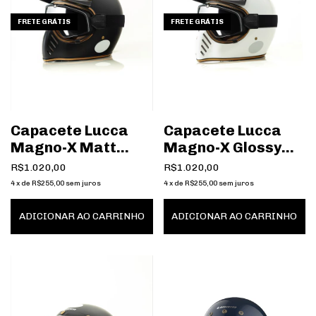
FRETE GRÁTIS
FRETE GRÁTIS
Capacete Lucca
Capacete Lucca
Magno-X Matt
Magno-X Glossy
Black
Pearl White
R$1.020,00
R$1.020,00
4
x
de
R$255,00
sem juros
4
x
de
R$255,00
sem juros
ADICIONAR AO CARRINHO
ADICIONAR AO CARRINHO