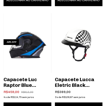
ADICIONAR AO CARRINHO
ADICIONAR AO CARRINHO
-
43
%
OFF
Capacete Luc
Capacete Lucca
Raptor Blue
Eletric Black
Ice/Blue Grey
Checkered
R$459,00
R$389,00
R$810,00
4
x
de
R$114,75
sem juros
3
x
de
R$129,67
sem juros