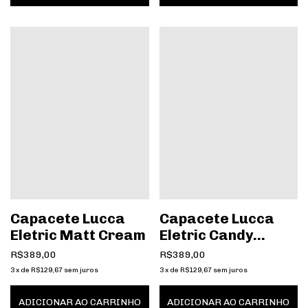
Capacete Lucca
Capacete Lucca
Eletric Matt Cream
Eletric Candy
Green
R$389,00
R$389,00
3
x
de
R$129,67
sem juros
3
x
de
R$129,67
sem juros
ADICIONAR AO CARRINHO
ADICIONAR AO CARRINHO