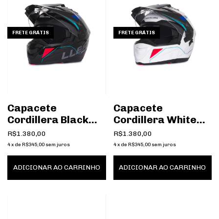
FRETE GRÁTIS
FRETE GRÁTIS
Capacete
Capacete
Cordillera Black
Cordillera White
Red Blue
Red Blue
R$1.380,00
R$1.380,00
4
x
de
R$345,00
sem juros
4
x
de
R$345,00
sem juros
ADICIONAR AO CARRINHO
ADICIONAR AO CARRINHO