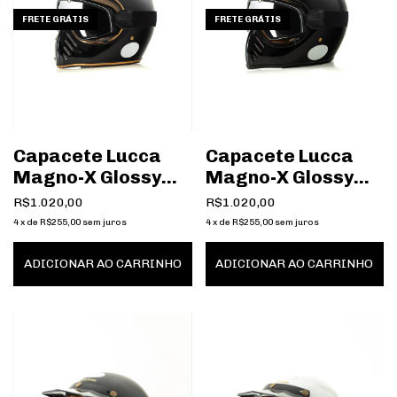
FRETE GRÁTIS
FRETE GRÁTIS
Capacete Lucca
Capacete Lucca
Magno-X Glossy
Magno-X Glossy
Black
Blackout
R$1.020,00
R$1.020,00
4
x
de
R$255,00
sem juros
4
x
de
R$255,00
sem juros
ADICIONAR AO CARRINHO
ADICIONAR AO CARRINHO