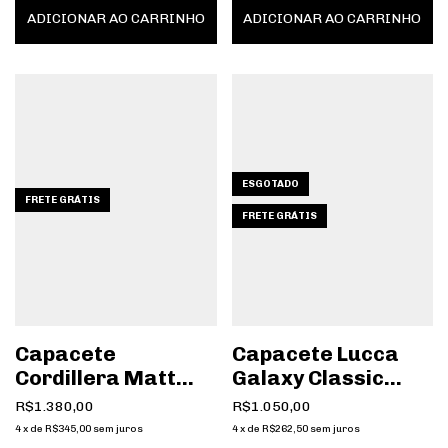
ADICIONAR AO CARRINHO
ADICIONAR AO CARRINHO
ESGOTADO
FRETE GRÁTIS
FRETE GRÁTIS
Capacete
Capacete Lucca
Cordillera Matt
Galaxy Classic
Black
Glossy Pearl White
R$1.380,00
R$1.050,00
4
x
de
R$345,00
sem juros
4
x
de
R$262,50
sem juros