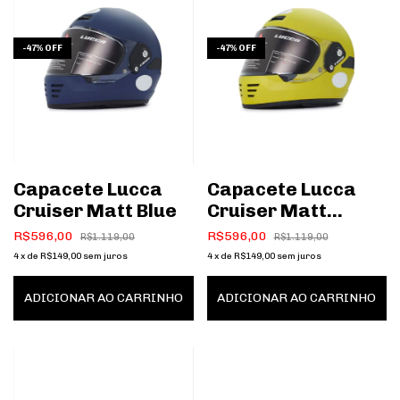
-
47
%
OFF
-
47
%
OFF
Capacete Lucca
Capacete Lucca
Cruiser Matt Blue
Cruiser Matt
Yellow
R$596,00
R$596,00
R$1.119,00
R$1.119,00
4
x
de
R$149,00
sem juros
4
x
de
R$149,00
sem juros
ADICIONAR AO CARRINHO
ADICIONAR AO CARRINHO