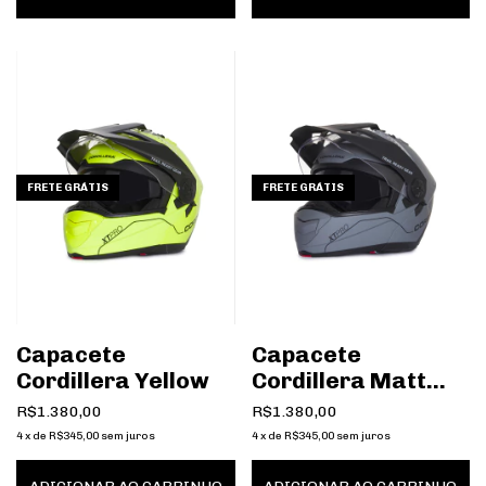
FRETE GRÁTIS
FRETE GRÁTIS
Capacete
Capacete
Cordillera Yellow
Cordillera Matt
Grey
R$1.380,00
R$1.380,00
4
x
de
R$345,00
sem juros
4
x
de
R$345,00
sem juros