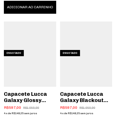
ADICIONAR AO CARRINHO
ESGOTADO
ESGOTADO
Capacete Lucca
Capacete Lucca
Galaxy Glossy
Galaxy Blackout
Black
Brown
R$597,00
R$597,00
R$1.050,00
R$1.050,00
4
x
de
R$149,25
sem juros
4
x
de
R$149,25
sem juros