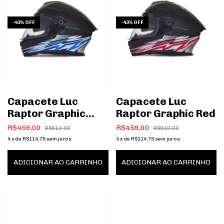
-
43
%
OFF
-
43
%
OFF
Capacete Luc
Capacete Luc
Raptor Graphic
Raptor Graphic Red
Blue
R$459,00
R$459,00
R$810,00
R$810,00
4
x
de
R$114,75
sem juros
4
x
de
R$114,75
sem juros
ADICIONAR AO CARRINHO
ADICIONAR AO CARRINHO