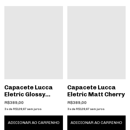
Capacete Lucca
Capacete Lucca
Eletric Glossy
Eletric Matt Cherry
Black
R$389,00
R$389,00
3
x
de
R$129,67
sem juros
3
x
de
R$129,67
sem juros
ADICIONAR AO CARRINHO
ADICIONAR AO CARRINHO