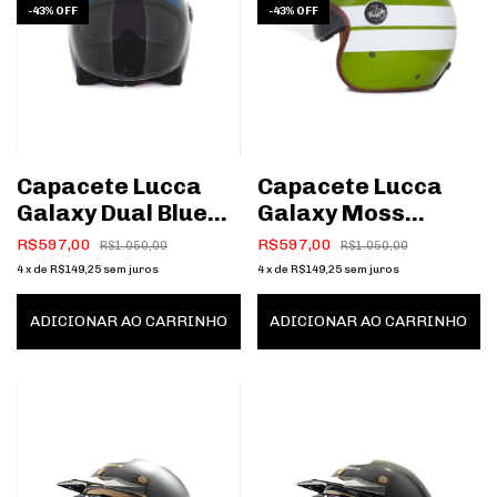
-
43
%
OFF
-
43
%
OFF
Capacete Lucca
Capacete Lucca
Galaxy Dual Blue
Galaxy Moss
White
Green/White
R$597,00
R$597,00
R$1.050,00
R$1.050,00
4
x
de
R$149,25
sem juros
4
x
de
R$149,25
sem juros
ADICIONAR AO CARRINHO
ADICIONAR AO CARRINHO