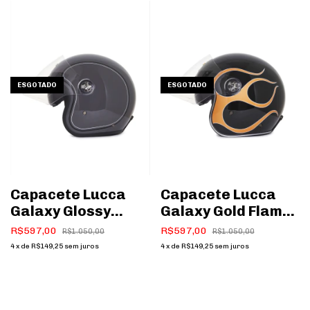
ESGOTADO
ESGOTADO
Capacete Lucca
Capacete Lucca
Galaxy Glossy
Galaxy Gold Flame
Chopper Silver
Black
R$597,00
R$597,00
R$1.050,00
R$1.050,00
4
x
de
R$149,25
sem juros
4
x
de
R$149,25
sem juros