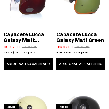
Capacete Lucca
Capacete Lucca
Galaxy Matt
Galaxy Matt Green
Cherry
R$597,00
R$597,00
R$1.050,00
R$1.050,00
4
x
de
R$149,25
sem juros
4
x
de
R$149,25
sem juros
ADICIONAR AO CARRINHO
ADICIONAR AO CARRINHO
-
43
%
OFF
-
43
%
OFF