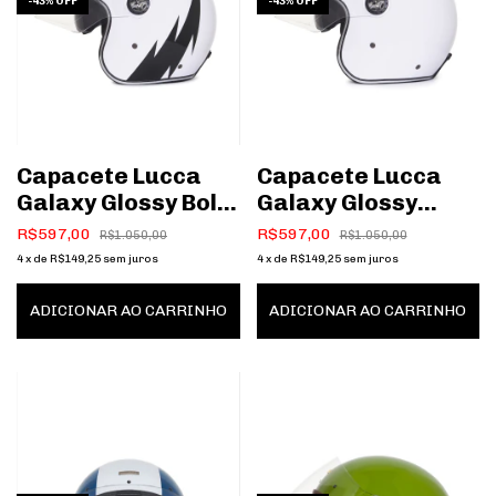
-
43
%
OFF
-
43
%
OFF
Capacete Lucca
Capacete Lucca
Galaxy Glossy Bolt
Galaxy Glossy
White/black
White
R$597,00
R$597,00
R$1.050,00
R$1.050,00
4
x
de
R$149,25
sem juros
4
x
de
R$149,25
sem juros
ADICIONAR AO CARRINHO
ADICIONAR AO CARRINHO