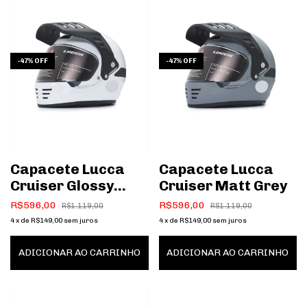
-
47
%
OFF
-
47
%
OFF
Capacete Lucca
Capacete Lucca
Cruiser Glossy
Cruiser Matt Grey
Pearl White
R$596,00
R$596,00
R$1.119,00
R$1.119,00
4
x
de
R$149,00
sem juros
4
x
de
R$149,00
sem juros
ADICIONAR AO CARRINHO
ADICIONAR AO CARRINHO