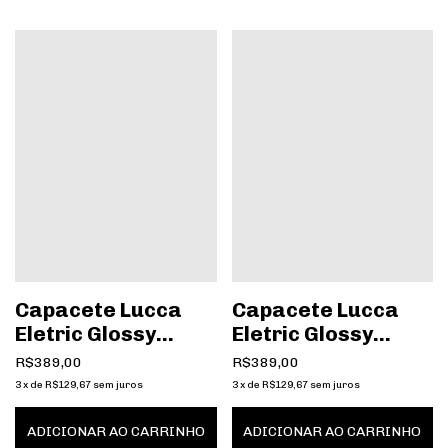
Capacete Lucca
Capacete Lucca
Eletric Glossy
Eletric Glossy
Cream
Black Strip White
R$389,00
R$389,00
3
x
de
R$129,67
sem juros
3
x
de
R$129,67
sem juros
ADICIONAR AO CARRINHO
ADICIONAR AO CARRINHO