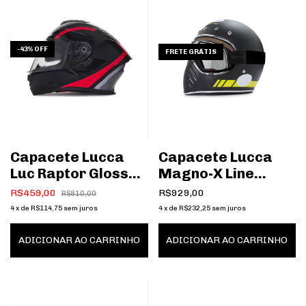
-
43
%
OFF
FRETE GRÁTIS
Capacete Lucca
Capacete Lucca
Luc Raptor Glossy
Magno-X Line
Black Red
Yellow
R$459,00
R$929,00
R$810,00
4
x
de
R$114,75
sem juros
4
x
de
R$232,25
sem juros
ADICIONAR AO CARRINHO
ADICIONAR AO CARRINHO