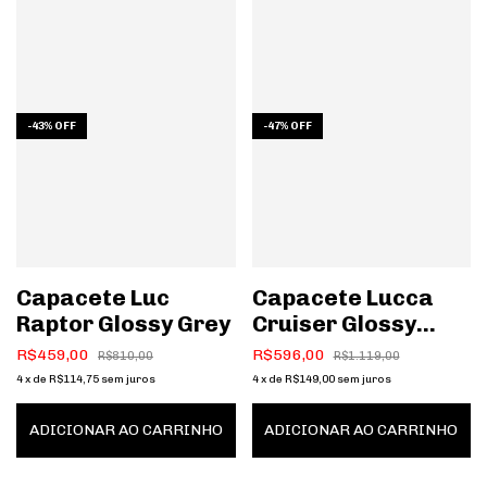
-
43
%
OFF
-
47
%
OFF
Capacete Luc
Capacete Lucca
Raptor Glossy Grey
Cruiser Glossy
Black
R$459,00
R$596,00
R$810,00
R$1.119,00
4
x
de
R$114,75
sem juros
4
x
de
R$149,00
sem juros
ADICIONAR AO CARRINHO
ADICIONAR AO CARRINHO