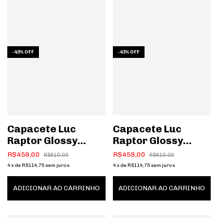
-
43
%
OFF
-
43
%
OFF
Capacete Luc
Capacete Luc
Raptor Glossy
Raptor Glossy
White
Black
R$459,00
R$459,00
R$810,00
R$810,00
4
x
de
R$114,75
sem juros
4
x
de
R$114,75
sem juros
ADICIONAR AO CARRINHO
ADICIONAR AO CARRINHO