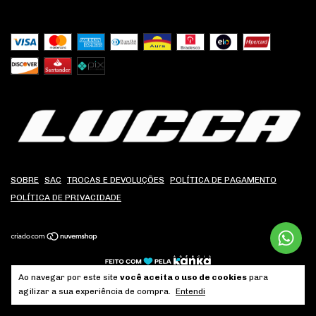
SOBRE
SAC
TROCAS E DEVOLUÇÕES
POLÍTICA DE PAGAMENTO
POLÍTICA DE PRIVACIDADE
Ao navegar por este site
você aceita o uso de cookies
para
Copyright Lucca Customs - 09356928000188 - 2026. Todos os direitos
agilizar a sua experiência de compra.
Entendi
reservados.