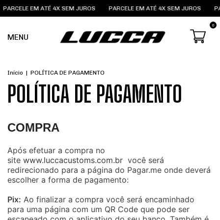
ARCELE EM ATÉ 4X SEM JUROS
PARCELE EM ATÉ 4X SEM JUROS
PAR
0
MENU
Início
|
POLÍTICA DE PAGAMENTO
POLÍTICA DE PAGAMENTO
COMPRA
Após efetuar a compra no
site
www.luccacustoms.com.br
você será
redirecionado para a página do Pagar.me onde deverá
escolher a forma de pagamento:
Pix:
Ao finalizar a compra você será encaminhado
para uma página com um QR Code que pode ser
escaneado com o aplicativo do seu banco. Também é