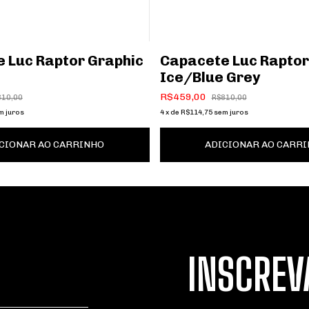
 Luc Raptor Graphic
Capacete Luc Raptor
Ice/Blue Grey
R$459,00
810,00
R$810,00
m juros
4
x
de
R$114,75
sem juros
CIONAR AO CARRINHO
ADICIONAR AO CARR
INSCREV