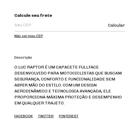
Entregas para o CEP:
Calcule seu frete
Calcular
Não sei meu CEP
Descrição
O LUC RAPTOR É UM CAPACETE FULLFACE
DESENVOLVIDO PARA MOTOCICLISTAS QUE BUSCAM
SEGURANÇA, CONFORTO E FUNCIONALIDADE SEM
ABRIR MÃO DO ESTILO. COM UM DESIGN
AERODINÂMICO E TECNOLOGIA AVANÇADA, ELE
PROPORCIONA MÁXIMA PROTEÇÃO E DESEMPENHO
EM QUALQUER TRAJETO.
FACEBOOK
TWITTER
PINTEREST