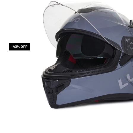
-
43
%
OFF