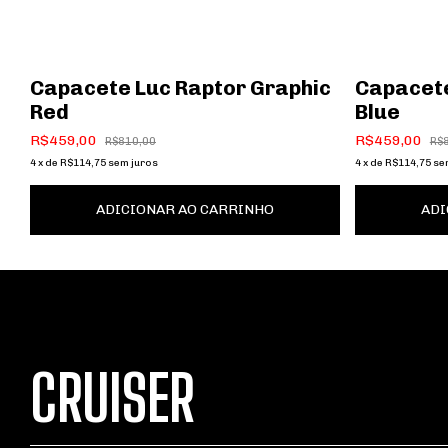
Capacete Luc Raptor Graphic
Capacete
Red
Blue
R$459,00
R$459,00
R$810,00
R$
4
x
de
R$114,75
sem juros
4
x
de
R$114,75
se
ADICIONAR AO CARRINHO
ADI
CRUISER