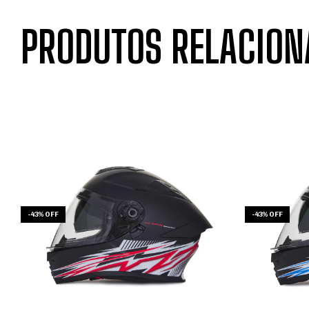
PRODUTOS RELACION
-
43
%
OFF
-
43
%
OFF