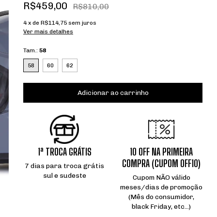
R$459,00
R$810,00
4
x de
R$114,75
sem juros
Ver mais detalhes
Tam.:
58
58
60
62
1ª TROCA GRÁTIS
10 OFF NA PRIMEIRA
COMPRA (CUPOM OFF10)
7 dias para troca grátis
sul e sudeste
Cupom NÃO válido
meses/dias de promoção
(Mês do consumidor,
black Friday, etc...)