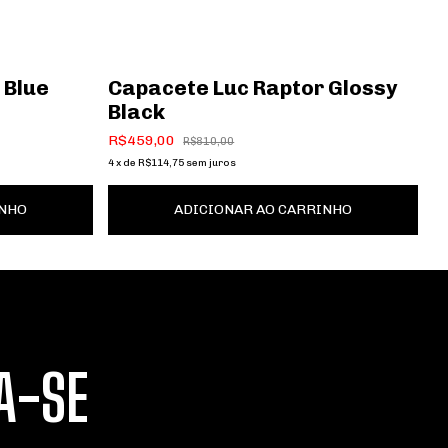
 Blue
Capacete Luc Raptor Glossy
C
Black
W
R$459,00
R
R$810,00
4
x
de
R$114,75
sem juros
4
x
INHO
ADICIONAR AO CARRINHO
A-SE