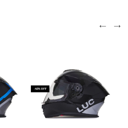
-
43
%
OFF
-