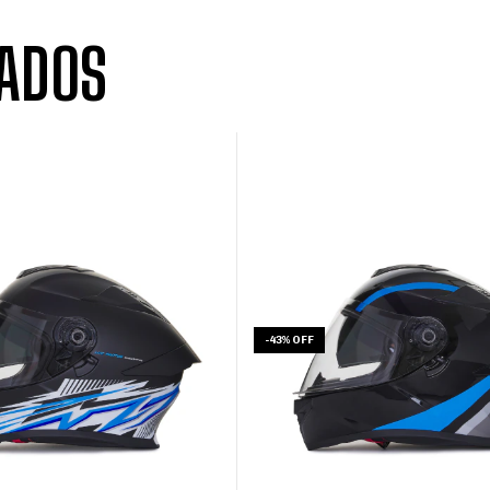
ADOS
-
43
%
OFF