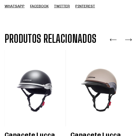
WHATSAPP
FACEBOOK
TWITTER
PINTEREST
PRODUTOS RELACIONADOS
Capacete Lucca
Capacete Lucca