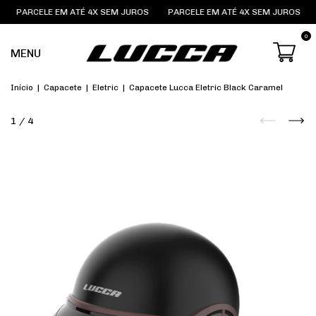
PARCELE EM ATÉ 4X SEM JUROS
PARCELE EM ATÉ 4X SEM JUROS
PA
0
MENU
Início
|
Capacete
|
Eletric
|
Capacete Lucca Eletric Black Caramel
1
/
4